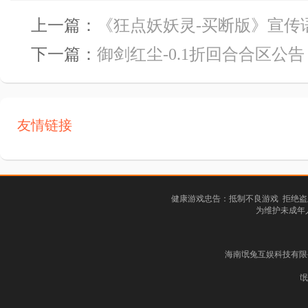
上一篇：
《狂点妖妖灵-买断版》宣传
下一篇：
御剑红尘-0.1折回合合区公告
友情链接
健康游戏忠告：抵制不良游戏 拒绝盗
为维护未成年
海南氓兔互娱科技有限公司
氓