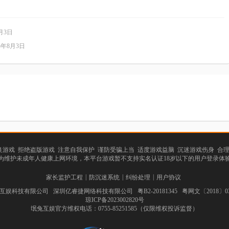
月3日
5年8月3日
游戏 拒绝盗版游戏 注意自我保护 谨防受骗上当 适度游戏益脑 沉迷游戏伤身 合
为维护未成年人健康上网环境，本平台游戏暂不支持实名认证18岁以下的用户登录体
|
|
|
家长监护工程
防沉迷系统
纠纷处理
用户协议
娱科技有限公司 深圳亿睿捷网络科技有限公司 粤B2-20181345 粤网文〔2018〕038
琼ICP备2023002820号
氓兔互娱官方维权电话：0755-85251585（仅限维权投诉监督）