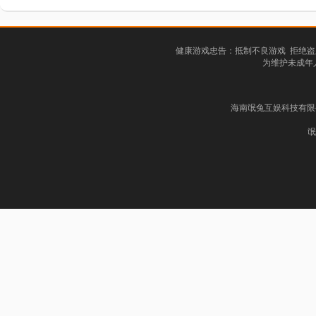
健康游戏忠告：抵制不良游戏 拒绝盗
为维护未成年
海南氓兔互娱科技有限公司
氓