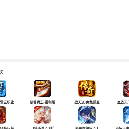
欢
冰雪三职业
至尊兵王-福利版
战天道-兔兔超变
血饮天
.95畅玩版
刀塔西游-0.1折
辰东群侠传-0.1
百炼王者