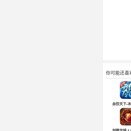
你可能还喜
血饮天下-
剑御龙城-1