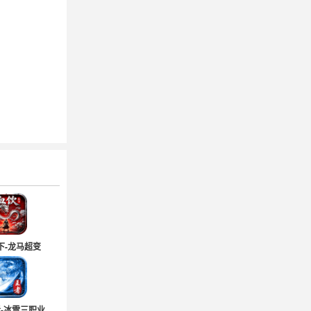
下-龙马超变
-冰雪三职业