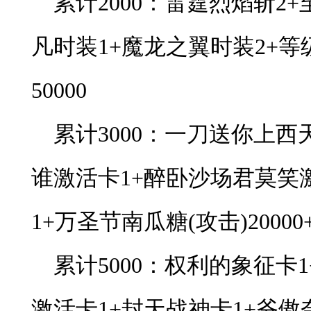
累计2000：雷霆烈焰斩2
凡时装1+魔龙之翼时装2+等级
50000
累计3000：一刀送你上西
谁激活卡1+醉卧沙场君莫笑
1+万圣节南瓜糖(攻击)200
累计5000：权利的象征卡
激活卡1+封天战神卡1+爷傲