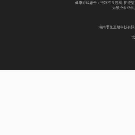
健康游戏忠告：抵制不良游戏 拒绝盗
为维护未成年
海南氓兔互娱科技有限公司
氓