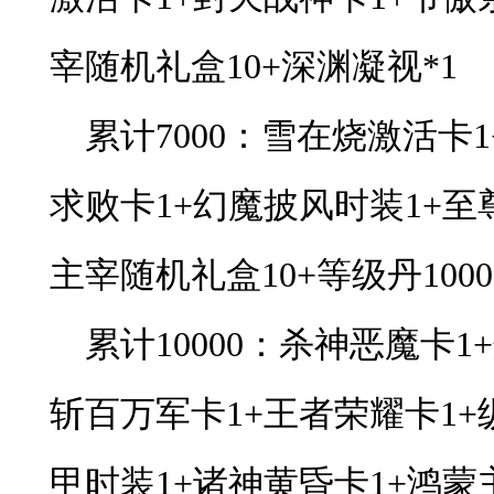
宰随机礼盒10+深渊凝视*1
累计7000：雪在烧激活卡
求败卡1+幻魔披风时装1+至
主宰随机礼盒10+等级丹10000
累计10000：杀神恶魔卡
斩百万军卡1+王者荣耀卡1+
甲时装1+诸神黄昏卡1+鸿蒙