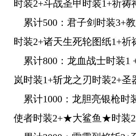
时装2+斗战圣甲时装1+祈祷神
累计500：君子剑时装3+
时装2+诸天生死轮图纸1+祈祷
累计800：龙血战士时装1
岚时装1+斩龙之刃时装2+圣器
累计1000：龙胆亮银枪时
使者时装2+★大鲨鱼★时装2+